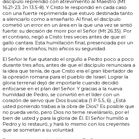
discípulo reprendió con atrevimiento al Maestro (Mt
16.21-23;
Jn 13.5-8). Y Cristo le respondió en cada caso
con una fuerte reprimenda que estuvo destinada tanto
a silenciarlo como a enseñarlo.
Al final, el discípulo
cometió un error en un área en la que una vez se sintió
fuerte: su decisión de morir por el Señor (Mt 26.35). Por
el contrario, negó a Cristo tres veces antes de que el
gallo cantara. Esta humillación final, presenciada por un
grupo de extraños, hizo añicos su seguridad.
El Señor le fue quitando el orgullo a Pedro poco a poco
durante tres años, antes de que el discípulo renunciara a
la idea que tenía, de que Cristo era el gran libertador de
la opresión romana para el pueblo de Israel. Lograr la
gloria terrenal dejó de importarle cuando decidió
enfocarse en el plan del Señor. Y gracias a la nueva
humildad de Pedro, se convirtió en el líder con un
corazón de siervo que Dios buscaba (1 P 5.5, 6).
¿Está
usted poniendo trabas a la obra de Dios? Es posible que
no pueda verlo, pero Dios no teme revelárselo, por el
bien de usted y para la gloria de Él. El Señor humilló a
Pedro y lo restauró, y hará lo mismo con los creyentes
que se sometan a su voluntad.