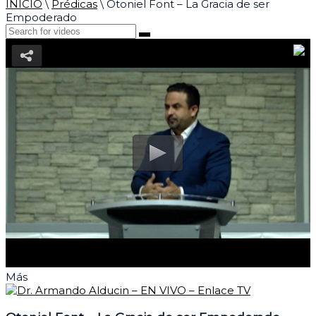
INICIO
\
Prédicas
\
Otoniel Font – La Gracia de ser
Empoderado
Más