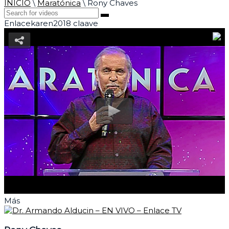
INICIO
\
Maratónica
\
Rony Chaves
Enlacekaren2018 claave
Más