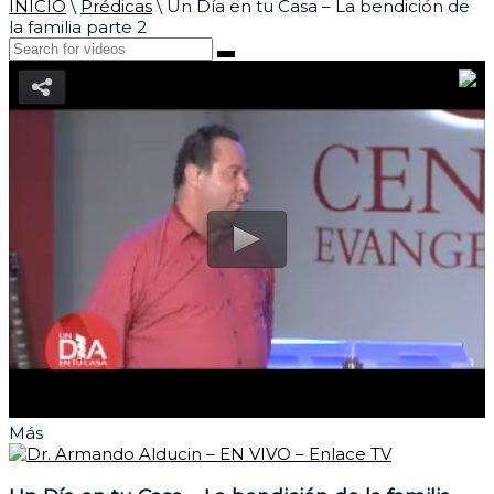
INICIO
\
Prédicas
\
Un Día en tu Casa – La bendición de
la familia parte 2
Más