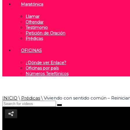
Maratónica
Llamar
Ofrendar
Testimonio
Petición de Oración
Prédicas
OFICINAS
¿Dónde ver Enlace?
Oficinas por país
Números Telefónicos
INICIO
\
Prédicas
\
Viviendo con sentido común – Reinicia