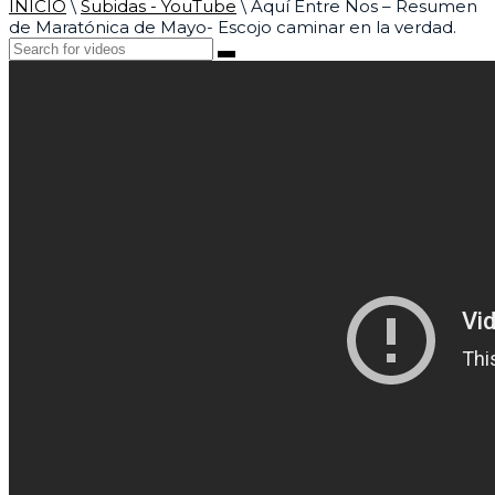
INICIO
\
Subidas - YouTube
\
Aquí Entre Nos – Resumen
de Maratónica de Mayo- Escojo caminar en la verdad.