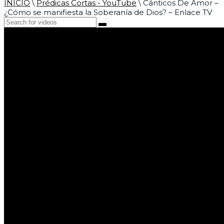
INICIO
\
Prédicas Cortas - YouTube
\
Cánticos De Amor –
¿Cómo se manifiesta la Soberanía de Dios? – Enlace TV