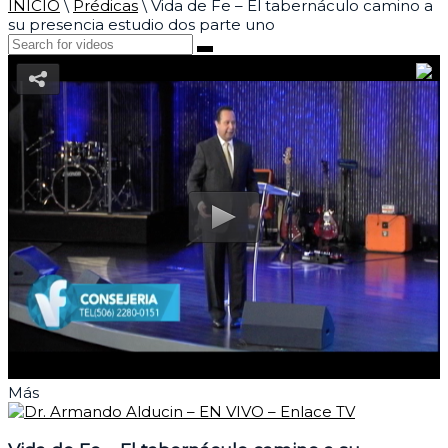
INICIO
\
Prédicas
\
Vida de Fe – El tabernáculo camino a
su presencia estudio dos parte uno
Más