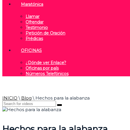
Maratónica
Llamar
Ofrendar
Testimonio
Petición de Oración
Prédicas
OFICINAS
¿Dónde ver Enlace?
Oficinas por país
Números Telefónicos
INICIO
\
Blog
\
Hechos para la alabanza
Hechos para la alabanza