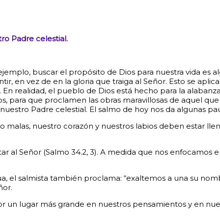
ro Padre celestial.
plo, buscar el propósito de Dios para nuestra vida es algo
 en vez de en la gloria que traiga al Señor. Esto se aplic
 En realidad, el pueblo de Dios está hecho para la alabanza.
, para que proclamen las obras maravillosas de aquel que los
 nuestro Padre celestial. El salmo de hoy nos da algunas pau
malas, nuestro corazón y nuestros labios deben estar lleno
tar al Señor
(Salmo 34.2, 3). A medida que nos enfocamos en
a, el salmista también proclama: “exaltemos a una su nomb
ñor.
or un lugar más grande en nuestros pensamientos y en nuest