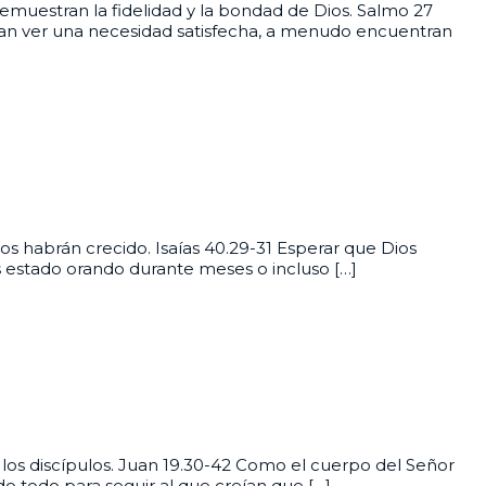
 demuestran la fidelidad y la bondad de Dios. Salmo 27
sean ver una necesidad satisfecha, a menudo encuentran
ios habrán crecido. Isaías 40.29-31 Esperar que Dios
s estado orando durante meses o incluso […]
los discípulos. Juan 19.30-42 Como el cuerpo del Señor
o todo para seguir al que creían que […]