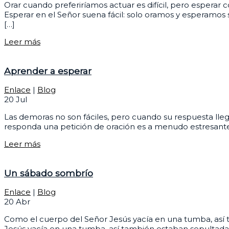
Orar cuando preferiríamos actuar es difícil, pero esperar 
Esperar en el Señor suena fácil: solo oramos y esperamos
[…]
Leer más
Aprender a esperar
Enlace
|
Blog
20
Jul
Las demoras no son fáciles, pero cuando su respuesta llegu
responda una petición de oración es a menudo estresante y
Leer más
Un sábado sombrío
Enlace
|
Blog
20
Abr
Como el cuerpo del Señor Jesús yacía en una tumba, así t
Jesús yacía en una tumba, así también estaban sepultadas 