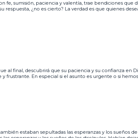
con fe, sumisión, paciencia y valentía, trae bendiciones que
 su respuesta, ¿no es cierto? La verdad es que quienes de
e al final, descubrirá que su paciencia y su confianza en D
 frustrante. En especial si el asunto es urgente o si hemo
ambién estaban sepultadas las esperanzas y los sueños de 
las esperanzas y los sueños de los discípulos. Habían dejad