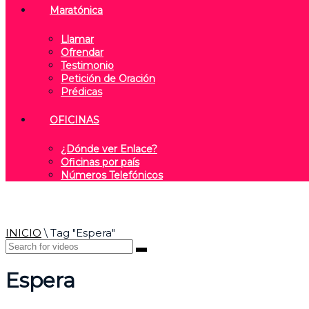
Maratónica
Llamar
Ofrendar
Testimonio
Petición de Oración
Prédicas
OFICINAS
¿Dónde ver Enlace?
Oficinas por país
Números Telefónicos
INICIO
\
Tag "Espera"
Espera