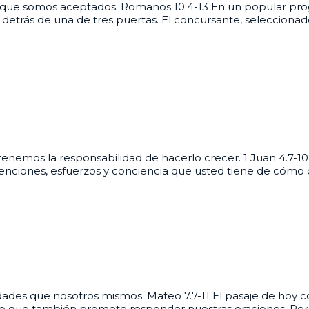
que somos aceptados. Romanos 10.4-13 En un popular progra
etrás de una de tres puertas. El concursante, seleccionado
nemos la responsabilidad de hacerlo crecer. 1 Juan 4.7-10 ¿
ntenciones, esfuerzos y conciencia que usted tiene de cómo 
ades que nosotros mismos. Mateo 7.7-11 El pasaje de hoy 
sino que también promete responder nuestras oraciones. Pero