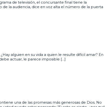
ma de televisión, el concursante final tiene la
 de la audiencia, dice en voz alta el número de la puerta
Hay alguien en su vida a quien le resulte difícil amar? En
debe actuar, le parece imposible […]
contiene una de las promesas más generosas de Dios. No
 usted puede estar pensando: “Si esto es cierto, ¿por qué