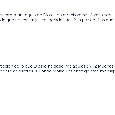
r como un regalo de Dios. Uno de mis versos favoritos en la B
lo que necesiten y sean agradecidos. Y la paz de Dios que 
ción de lo que Dios le ha dado. Malaquías 3.7-12 Muchos cr
e volveré a vosotros”. Cuando Malaquías entregó este mensaje