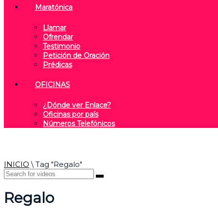
Maratónica
Llamar
Ofrendar
Testimonio
Petición de Oración
Prédicas
OFICINAS
¿Dónde ver Enlace?
Oficinas por país
Números Telefónicos
INICIO
\
Tag "Regalo"
Regalo