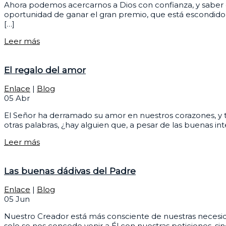
Ahora podemos acercarnos a Dios con confianza, y saber 
oportunidad de ganar el gran premio, que está escondido d
[…]
Leer más
El regalo del amor
Enlace
|
Blog
05
Abr
El Señor ha derramado su amor en nuestros corazones, y te
otras palabras, ¿hay alguien que, a pesar de las buenas i
Leer más
Las buenas dádivas del Padre
Enlace
|
Blog
05
Jun
Nuestro Creador está más consciente de nuestras necesid
solo se nos concede venir a Él con nuestras peticiones, 