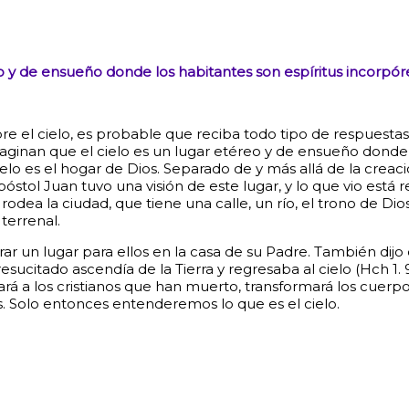
 y de ensueño donde los habitantes son espíritus incorpóreo
el cielo, es probable que reciba todo tipo de respuestas. I
ginan que el cielo es un lugar etéreo y de ensueño donde l
ielo es el hogar de Dios. Separado de y más allá de la creaci
apóstol Juan tuvo una visión de este lugar, y lo que vio está 
dea la ciudad, que tiene una calle, un río, el trono de Dios 
terrenal.
arar un lugar para ellos en la casa de su Padre. También dij
citado ascendía de la Tierra y regresaba al cielo (Hch 1. 9).
rá a los cristianos que han muerto, transformará los cuerpos
. Solo entonces entenderemos lo que es el cielo.