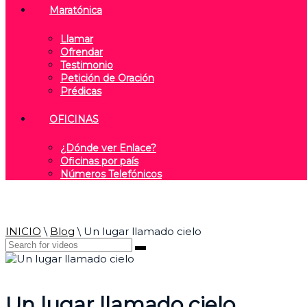
Maratónica
Llamar
Ofrendar
Testimonio
Petición de Oración
Prédicas
OFICINAS
¿Dónde ver Enlace?
Oficinas por país
Números Telefónicos
INICIO
\
Blog
\
Un lugar llamado cielo
Un lugar llamado cielo