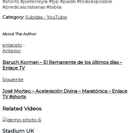
#shorts #joeferreyra #fyp #parati #todoesposible
#predicascristianas #biblia
Category:
Subidas - YouTube
About The Author
enlacetv
-
Anterior
Baruch Korman – El Remanente de los últimos días –
Enlace TV
Siguiente
José Morteo – Aceleración Divina – Maratónica – Enlace
TV #shorts
Related Videos
Stadium UK