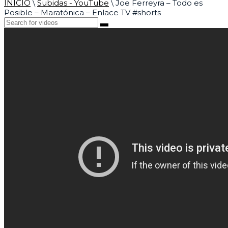
INICIO
\
Subidas - YouTube
\
Joe Ferreyra – Todo es
Posible – Maratónica – Enlace TV #shorts